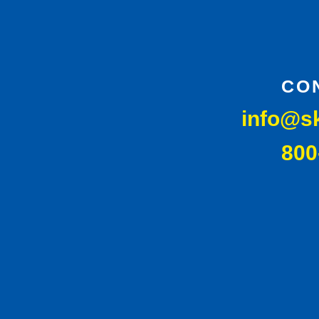
CO
info@s
800